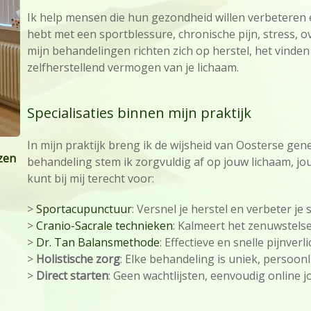
Ik help mensen die hun gezondheid willen verbeteren e
hebt met een sportblessure, chronische pijn, stress, o
mijn behandelingen richten zich op herstel, het vinde
zelfherstellend vermogen van je lichaam.
Specialisaties binnen mijn praktijk
In mijn praktijk breng ik de wijsheid van Oosterse ge
zen
behandeling stem ik zorgvuldig af op jouw lichaam, jou
kunt bij mij terecht voor:
>
Sportacupunctuur
: Versnel je herstel en verbeter je 
>
Cranio-Sacrale technieken
: Kalmeert het zenuwstels
>
Dr. Tan Balansmethode
: Effectieve en snelle pijnver
>
Holistische zorg
: Elke behandeling is uniek, persoon
>
Direct starten
: Geen wachtlijsten, eenvoudig online